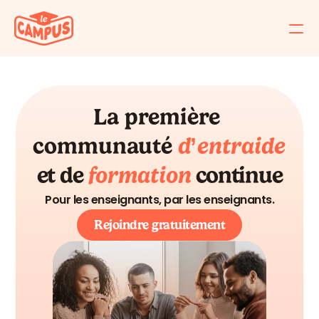
Primaire
Collège
La première 
d’entraide
communauté
RESOURCES
formation
et de
continue
Blog
Pour les enseignants, par les enseignants.
Careers
Rejoindre gratuitement
Docs
About