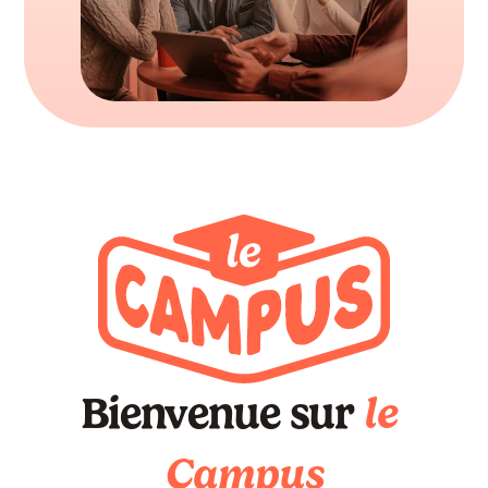
COMMUNITY
Join
Events
Experts
Pourquoi rejoindre le campus ?
Offres
Boutique
Blog
Tester gratuitement
Familles
Offres
Boutique
Blog
Rejoindre le campus
Bienvenue sur
le 
Campus