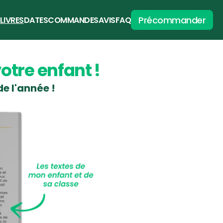
Précommander
 LIVRES
DATES
COMMANDES
AVIS
FAQ
otre enfant !
de l'année !