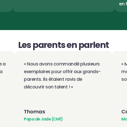
en 
Les parents en parlent
 a 
« Nous avons commandé plusieurs 
« 
a 
exemplaires pour offrir aux grands-
mo
parents. Ils étaient ravis de 
so
découvrir son talent ! »
Thomas
Ca
Papa de Jade (CM1)
Ma